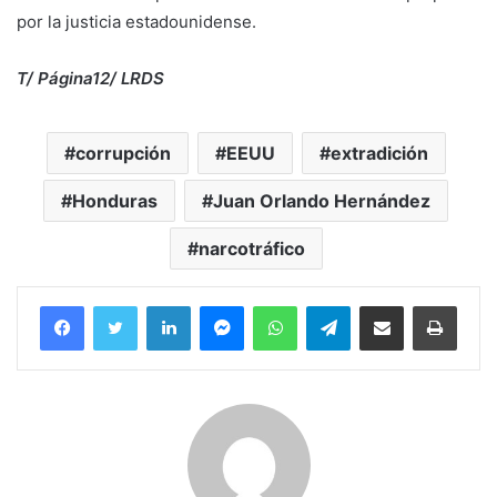
por la justicia estadounidense.
T/ Página12/ LRDS
corrupción
EEUU
extradición
Honduras
Juan Orlando Hernández
narcotráfico
Facebook
Twitter
LinkedIn
Messenger
WhatsApp
Telegram
Compartir por correo electrónico
Imprim