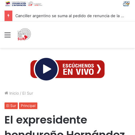
Canciller argentino se suma al pedido de renuncia de la vicepresidenta Villarruel
Menú
Inicio
/
El Sur
El Sur
Principal
El expresidente
hondureño Hernández