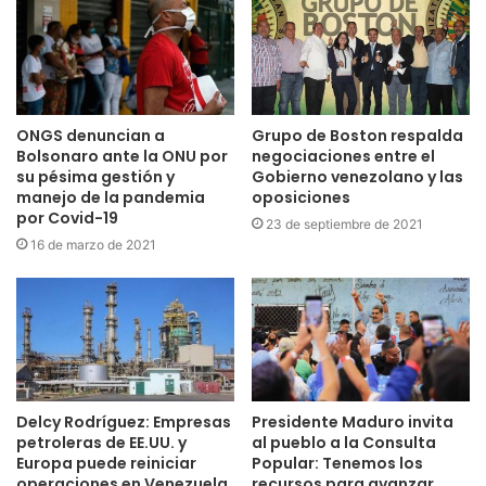
ONGS denuncian a
Grupo de Boston respalda
Bolsonaro ante la ONU por
negociaciones entre el
su pésima gestión y
Gobierno venezolano y las
manejo de la pandemia
oposiciones
por Covid-19
23 de septiembre de 2021
16 de marzo de 2021
Delcy Rodríguez: Empresas
Presidente Maduro invita
petroleras de EE.UU. y
al pueblo a la Consulta
Europa puede reiniciar
Popular: Tenemos los
operaciones en Venezuela
recursos para avanzar