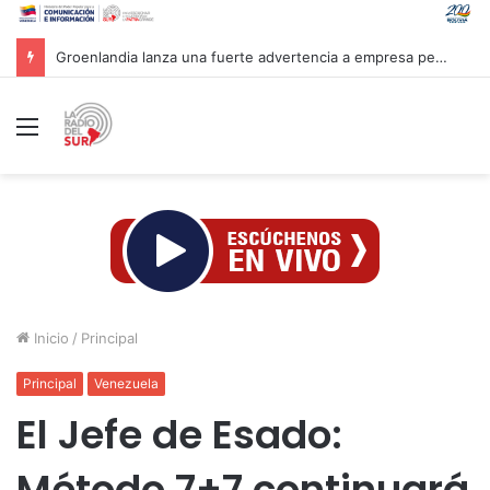
Groenlandia lanza una fuerte advertencia a empresa petrolera vinculada a Trump
Menú
Inicio
/
Principal
Principal
Venezuela
El Jefe de Esado:
Método 7+7 continuará