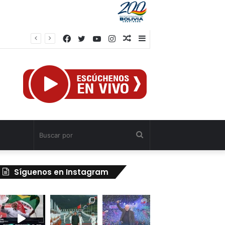
Facebook
Twitter
YouTube
Instagram
Publicación
Barra
al
lateral
azar
Buscar
por
Síguenos en Instagram