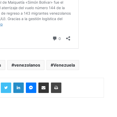
s
venezolanos
Venezuela
Facebook
Twitter
LinkedIn
Messenger
Compartir por correo electrónico
Imprimir