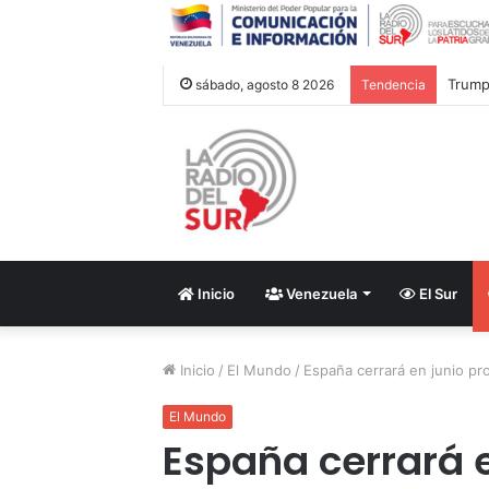
Trump 
sábado, agosto 8 2026
Tendencia
Inicio
Venezuela
El Sur
Inicio
/
El Mundo
/
España cerrará en junio pr
El Mundo
España cerrará 