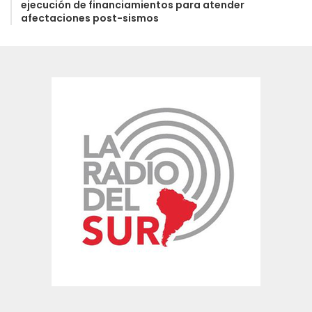
ejecución de financiamientos para atender
afectaciones post-sismos