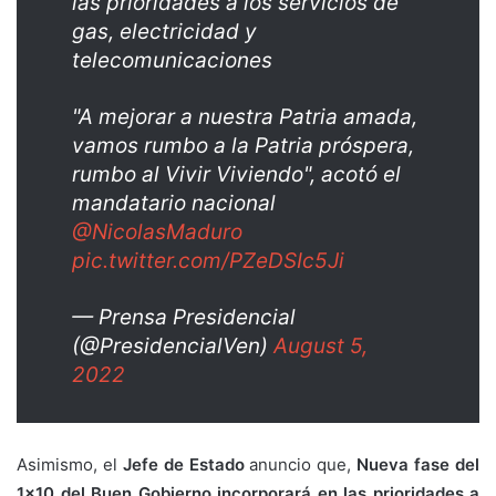
las prioridades a los servicios de
gas, electricidad y
telecomunicaciones
"A mejorar a nuestra Patria amada,
vamos rumbo a la Patria próspera,
rumbo al Vivir Viviendo", acotó el
mandatario nacional
@NicolasMaduro
pic.twitter.com/PZeDSIc5Ji
— Prensa Presidencial
(@PresidencialVen)
August 5,
2022
Asimismo, el
Jefe de Estado
anuncio que,
Nueva fase del
1×10 del Buen Gobierno incorporará en las prioridades a