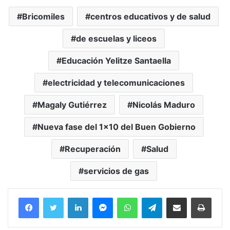
Bricomiles
centros educativos y de salud
de escuelas y liceos
Educación Yelitze Santaella
electricidad y telecomunicaciones
Magaly Gutiérrez
Nicolás Maduro
Nueva fase del 1x10 del Buen Gobierno
Recuperación
Salud
servicios de gas
Facebook
Twitter
LinkedIn
Messenger
WhatsApp
Telegram
Compartir por correo electrónico
Imprim