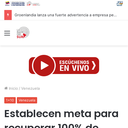
Mandataria Rodríguez felicita a atletas venezolanos por su brillante participación en CAC 2026
Menú
Inicio
/
Venezuela
1x10
Venezuela
Establecen meta para
recuperar 100% de