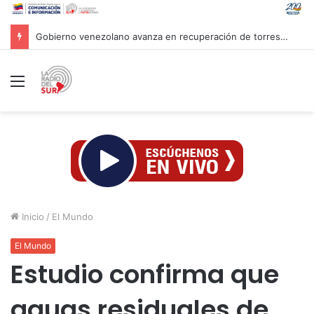
España despliega a más de 2.000 efectivos en Ceuta ante nueva oleada migratoria
Menú
Inicio
/
El Mundo
El Mundo
Estudio confirma que
aguas residuales de