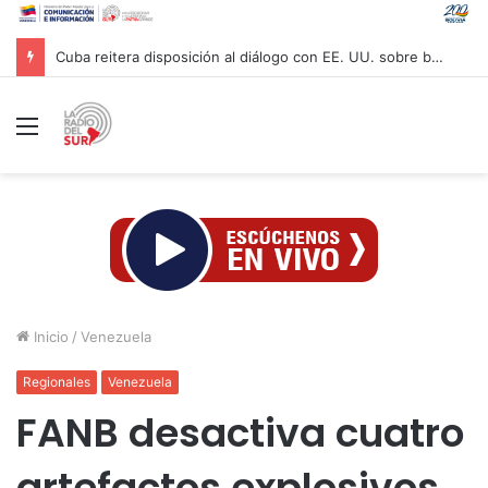
Cuba reitera disposición al diálogo con EE. UU. sobre bases de respeto
Menú
Inicio
/
Venezuela
Regionales
Venezuela
FANB desactiva cuatro
artefactos explosivos