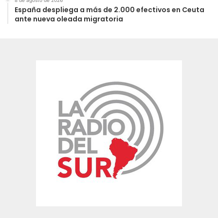
España despliega a más de 2.000 efectivos en Ceuta
ante nueva oleada migratoria