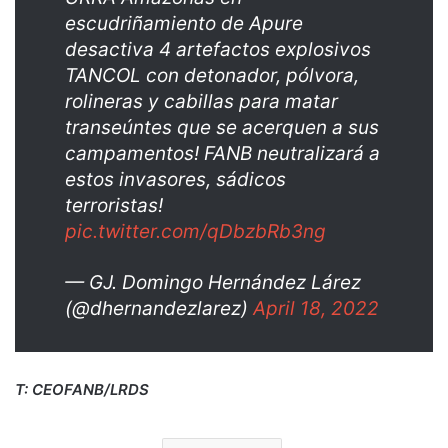
escudriñamiento de Apure
desactiva 4 artefactos explosivos
TANCOL con detonador, pólvora,
rolineras y cabillas para matar
transeúntes que se acerquen a sus
campamentos! FANB neutralizará a
estos invasores, sádicos
terroristas!
pic.twitter.com/qDbzbRb3ng
— GJ. Domingo Hernández Lárez
(@dhernandezlarez)
April 18, 2022
T: CEOFANB/LRDS