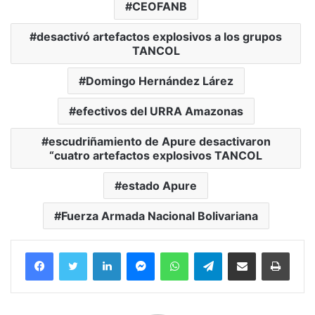
CEOFANB
desactivó artefactos explosivos a los grupos
TANCOL
Domingo Hernández Lárez
efectivos del URRA Amazonas
escudriñamiento de Apure desactivaron
“cuatro artefactos explosivos TANCOL
estado Apure
Fuerza Armada Nacional Bolivariana
Facebook
Twitter
LinkedIn
Messenger
WhatsApp
Telegram
Compartir por correo electrónico
Imprim