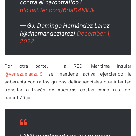
contra el narcotráfico !
pic.twitter.com/6daD4NllJk
— GJ. Domingo Hernández Lárez
(@dhernandezlarez)
December 1,
2022
Por otra parte, la REDI Marítima Insular
@venezuelaazul9,
se mantiene activa ejerciendo la
soberanía contra los grupos delincuenciales que intentan
transitar a través de nuestras costas como ruta del
narcotráfico.