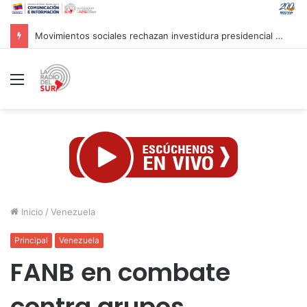
Irán tilda de fantasía palabras de Trump sobre sus recursos
Menú
Inicio
/
Venezuela
Principal
Venezuela
FANB en combate
contra grupos