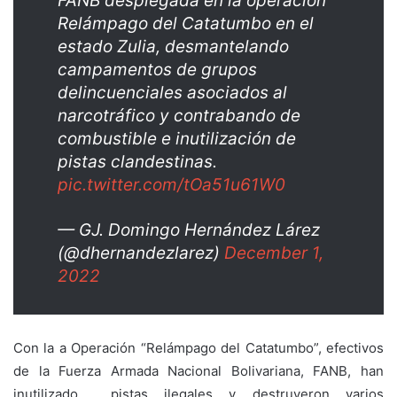
FANB desplegada en la operación
Relámpago del Catatumbo en el
estado Zulia, desmantelando
campamentos de grupos
delincuenciales asociados al
narcotráfico y contrabando de
combustible e inutilización de
pistas clandestinas.
pic.twitter.com/tOa51u61W0
— GJ. Domingo Hernández Lárez
(@dhernandezlarez)
December 1,
2022
Con la a Operación “Relámpago del Catatumbo”, efectivos
de la Fuerza Armada Nacional Bolivariana, FANB, han
inutilizado pistas ilegales y destruyeron varios