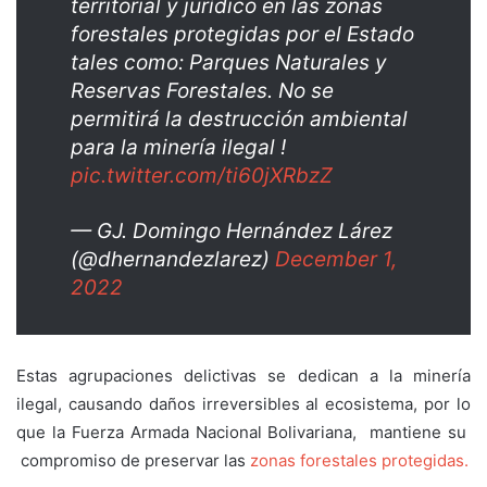
territorial y jurídico en las zonas
forestales protegidas por el Estado
tales como: Parques Naturales y
Reservas Forestales. No se
permitirá la destrucción ambiental
para la minería ilegal !
pic.twitter.com/ti60jXRbzZ
— GJ. Domingo Hernández Lárez
(@dhernandezlarez)
December 1,
2022
Estas agrupaciones delictivas se dedican a la minería
ilegal, causando daños irreversibles al ecosistema, por lo
que la Fuerza Armada Nacional Bolivariana, mantiene su
compromiso de preservar las
zonas forestales protegidas.