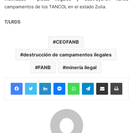
campamentos de los TANCOL en el estado Zulia.
T/LRDS
CEOFANB
destrucción de campamentos ilegales
FANB
minería ilegal
Facebook
Twitter
LinkedIn
Messenger
WhatsApp
Telegram
Compartir por correo electrónico
Imprim