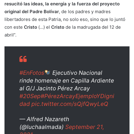
resucitó las ideas, la energía y la fuerza del proyecto
original del Padre Bolívar
, de los padres y madres
libertadores de esta Patria, no solo eso, sino que lo juntó
con este
Cristo
(…) el
Cristo
de la madrugada del 12 de
abril”.
#EnFotos
Ejecutivo Nacional
rinde homenaje en Capilla Ardiente
al G/J Jacinto Pérez Arcay
#20Sep
#PérezArcayEjemploYDigni
dad
pic.twitter.com/sQjfQwyLeQ
— Alfred Nazareth
(@luchaalmada)
September 21,