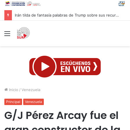
Yemen ataca tropas sauditas en Maarib y refuerza su disuasión
Menú
Inicio
/
Venezuela
Principal
Venezuela
G/J Pérez Arcay fue el
gran constructor de la