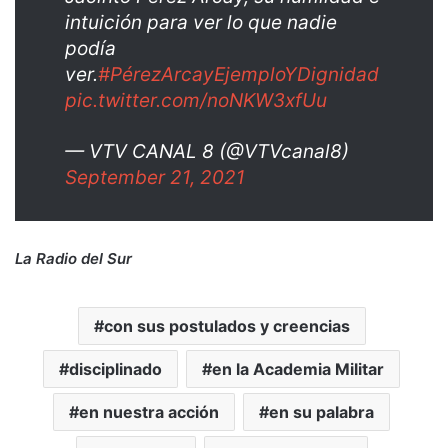
intuición para ver lo que nadie
podía
ver.
#PérezArcayEjemploYDignidad
pic.twitter.com/noNKW3xfUu
— VTV CANAL 8 (@VTVcanal8)
September 21, 2021
La Radio del Sur
con sus postulados y creencias
disciplinado
en la Academia Militar
en nuestra acción
en su palabra