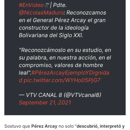
#EnVideo
| Pdte.
@NicolasMaduro
: Reconozcamos
en el General Pérez Arcay el gran
constructor de la ideología
Bolivariana del Siglo XXI.
"Reconozcámoslo en su estudio, en
su palabra, en nuestra acción, en el
compromiso, valores de hombre
leal".
#PérezArcayEjemploYDignida
d
pic.twitter.com/WYHo05PjG7
— VTV CANAL 8 (@VTVcanal8)
September 21, 2021
Sostuvo que
Pérez Arcay
no solo “
descubrió, interpretó y