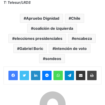
T: Telesur/LRDS
Apruebo Dignidad
Chile
coalición de izquierda
elecciones presidenciales
encabeza
Gabriel Boric
intención de voto
sondeos
Facebook
Twitter
LinkedIn
Messenger
WhatsApp
Telegram
Compartir por correo electrónico
Imprim