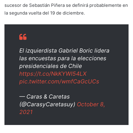
sucesor de Sebastián Piñera se definirá probablemente en
la segunda vuelta del 19 de diciembre.
El izquierdista Gabriel Boric lidera
las encuestas para la elecciones
presidenciales de Chile
https://t.co/NkKYWI54LX
pic.twitter.com/wmfCaGcUCs
— Caras & Caretas
(@CarasyCaretasuy)
October 8,
2021