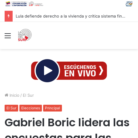
Lula defiende derecho a la vivienda y critica sistema financiero en Brasil
Menú
Inicio
/
El Sur
El Sur
Elecciones
Principal
Gabriel Boric lidera las
encuestas para las