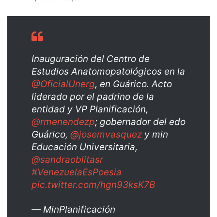
Inauguración del Centro de
Estudios Anatomopatológicos en la
@OficialUnerg
, en Guárico. Acto
liderado por el padrino de la
entidad y VP Planificación,
@rmenendezp
; gobernador del edo
Guárico,
@josemvasquez
y min
Educación Universitaria,
@sandraoblitasr
#VenezuelaEsPoesia
pic.twitter.com/hgn93ksK7B
— MinPlanificación