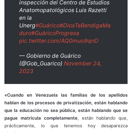
inspección del Centro de Estudios
Anatomopatológicos Luis Razetti
en la
Unerg
#Guárico
#DiosTeBendigaMa
duro
#GuáricoProgresa
pic.twitter.com/AQ0muo9qnD
— Gobierno de Guárico
(@Gob_Guarico)
November 24,
2023
«Cuando en Venezuela las familias de los apellidos
hablan de los procesos de privatización, están hablando
que la educación no sea pública, están hablando que se
pague matrícula completamente
, están hablando que,
prácticamente, lo que tenemos hoy desaparezca