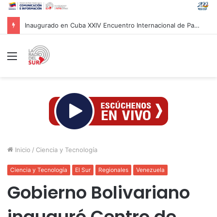
Inaugurado en Cuba XXIV Encuentro Internacional de Partidos Comunistas y Obreros
Menú
Inicio
/
Ciencia y Tecnología
Ciencia y Tecnología
El Sur
Regionales
Venezuela
Gobierno Bolivariano
inauguró Centro de