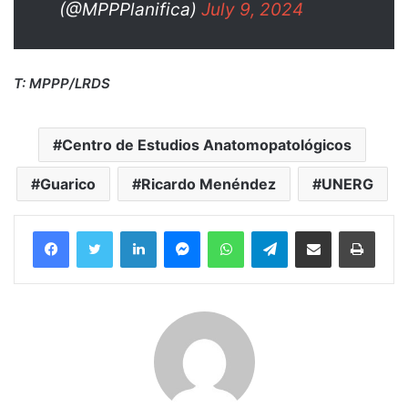
(@MPPPlanifica)
July 9, 2024
T: MPPP/LRDS
Centro de Estudios Anatomopatológicos
Guarico
Ricardo Menéndez
UNERG
Facebook
Twitter
LinkedIn
Messenger
WhatsApp
Telegram
Compartir por correo electrónico
Imprim