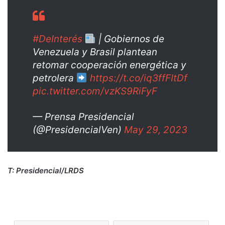
#DeInterés
| Gobiernos de
Venezuela y Brasil plantean
retomar cooperación energética y
petrolera
https://t.co/iq3ffFItDf
pic.twitter.com/vzKS9RiFyF
— Prensa Presidencial
(@PresidencialVen)
May 29, 2023
T: Presidencial/LRDS