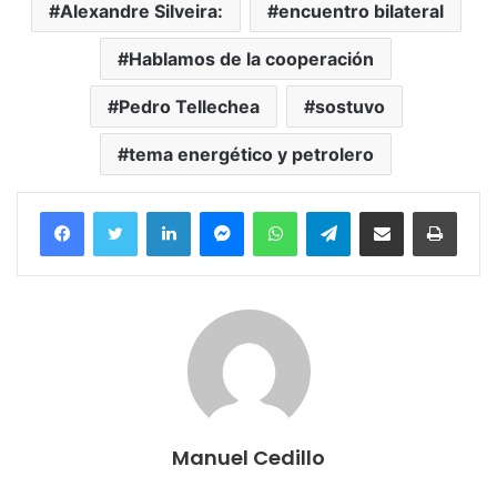
Alexandre Silveira:
encuentro bilateral
Hablamos de la cooperación
Pedro Tellechea
sostuvo
tema energético y petrolero
Facebook
Twitter
LinkedIn
Messenger
WhatsApp
Telegram
Compartir por correo electrónico
Imprim
Manuel Cedillo