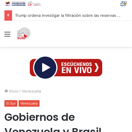
Trump ordena investigar la filtración sobre las reservas de municiones
Menú
Inicio
/
Venezuela
El Sur
Venezuela
Gobiernos de
Venezuela y Brasil