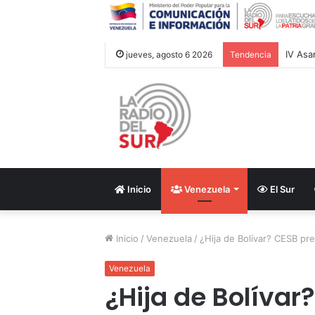
jueves, agosto 6 2026
Tendencia
Inicio
Venezuela
El Sur
Inicio
/
Venezuela
/
¿Hija de Bolívar? CESB pre
Venezuela
¿Hija de Bolívar