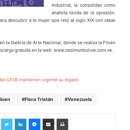
Industrial, la consolidan como
analista lúcida de la opresión.
ra descubrir a la mujer que retó al siglo XIX con ideas
en la Galería de Arte Nacional, donde se realiza la Filven
u descarga gratuita en la web: www.cesimonbolivar.com.ve.
s del CESB mantienen vigente su legado
ilven
Flora Tristán
Venezuela
Facebook
Twitter
LinkedIn
Messenger
Compartir por correo electrónico
Imprimir