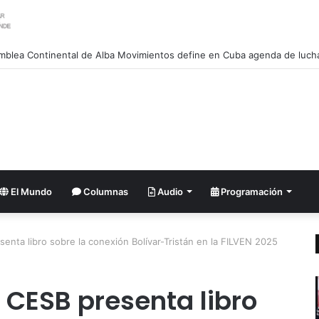
El Mundo
Columnas
Audio
Programación
senta libro sobre la conexión Bolívar-Tristán en la FILVEN 2025
? CESB presenta libro