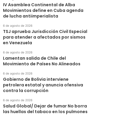
IV Asamblea Continental de Alba
Movimientos define en Cuba agenda
de lucha antiimperialista
6 de agosto de 2026
TSJ aprueba Jurisdicción Civil Especial
para atender a afectados por sismos
en Venezuela
6 de agosto de 2026
Lamentan salida de Chile del
Movimiento de Países No Alineados
6 de agosto de 2026
Gobierno de Bolivia interviene
petrolera estatal y anuncia ofensiva
contra la corrupción
6 de agosto de 2026
Salud Global/ Dejar de fumar No borra
las huellas del tabaco en los pulmones