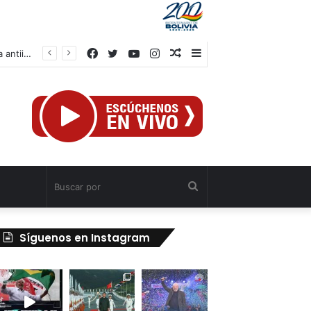
Facebook
Twitter
YouTube
Instagram
Publicación
Barra
IV Asamblea Continental de Alba Movimientos define en Cuba agenda de lucha antiimperialista
al
lateral
azar
Buscar
por
Síguenos en Instagram