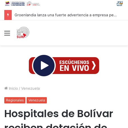
Groenlandia lanza una fuerte advertencia a empresa petrolera vinculada a Trump
Menú
Inicio
/
Venezuela
Regionales
Venezuela
Hospitales de Bolívar
reciben dotación de