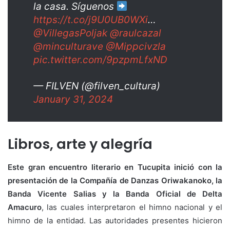
la casa. Síguenos
https://t.co/j9U0UB0WXi
…
@VillegasPoljak
@raulcazal
@minculturave
@Mippcivzla
pic.twitter.com/9pzpmLfxND
— FILVEN (@filven_cultura)
January 31, 2024
Libros, arte y alegría
Este gran encuentro literario en Tucupita inició con la
presentación de la Compañía de Danzas Oriwakanoko, la
Banda Vicente Salias y la Banda Oficial de Delta
Amacuro
, las cuales interpretaron el himno nacional y el
himno de la entidad. Las autoridades presentes hicieron