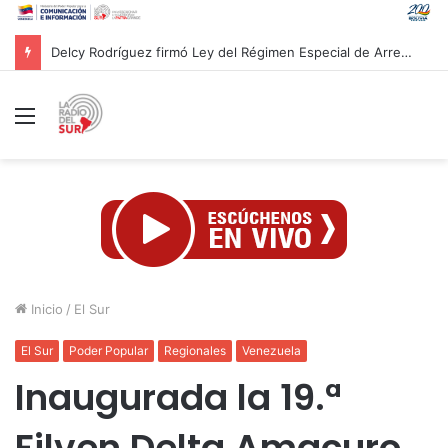
Vicepresidencia de Planificación dictará curso sobre Crisis Climática como desafío para la humanidad
Menú
Inicio
/
El Sur
El Sur
Poder Popular
Regionales
Venezuela
Inaugurada la 19.ª
Filven Delta Amacuro