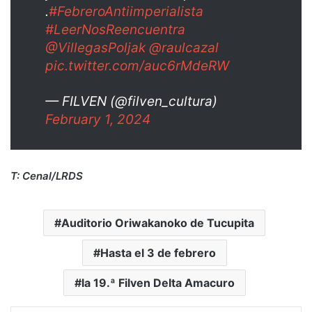
.
#FebreroAntiimperialista
#LeerNosReencuentra
@VillegasPoljak
@raulcazal
pic.twitter.com/auc6rMdeRW
— FILVEN (@filven_cultura)
February 1, 2024
T: Cenal/LRDS
Auditorio Oriwakanoko de Tucupita
Hasta el 3 de febrero
la 19.ª Filven Delta Amacuro