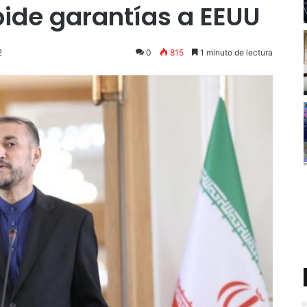
ide garantías a EEUU
2
0
815
1 minuto de lectura