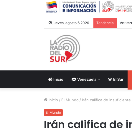
Venezu
jueves, agosto 6 2026
Tendencia
Inicio
Venezuela
El Sur
Inicio
/
El Mundo
/
Irán califica de insuficie
El Mundo
Irán califica de 