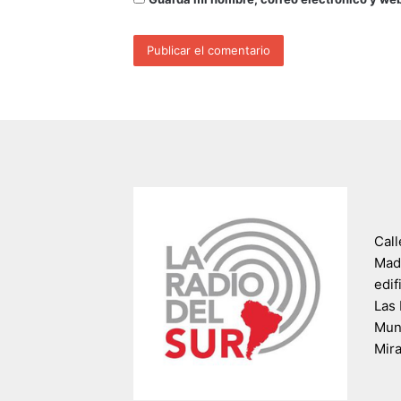
Call
Madr
edif
Las 
Muni
Mir