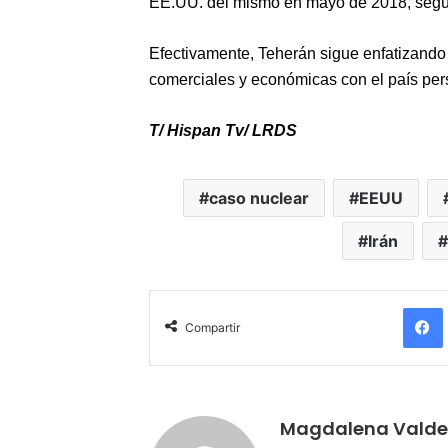
EE.UU. del mismo en mayo de 2018, según i
Efectivamente, Teherán sigue enfatizando 
comerciales y económicas con el país per
T/ Hispan Tv/ LRDS
caso nuclear
EEUU
Irán
Compartir
Magdalena Valde