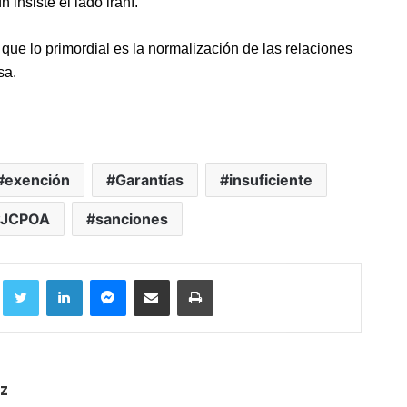
nsiste el lado iraní.
que lo primordial es la normalización de las relaciones
sa.
exención
Garantías
insuficiente
JCPOA
sanciones
Facebook
Twitter
LinkedIn
Messenger
Compartir por correo electrónico
Imprimir
z