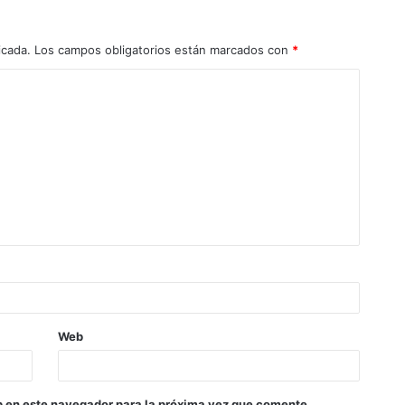
icada.
Los campos obligatorios están marcados con
*
Web
b en este navegador para la próxima vez que comente.