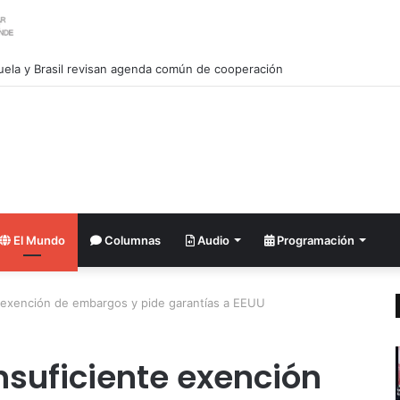
ela y Brasil revisan agenda común de cooperación
El Mundo
Columnas
Audio
Programación
nte exención de embargos y pide garantías a EEUU
insuficiente exención