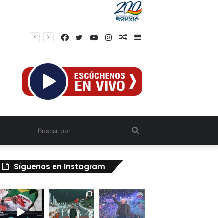
Facebook
Twitter
YouTube
Instagram
Publicación
Barra
al
lateral
azar
Buscar
por
Síguenos en Instagram