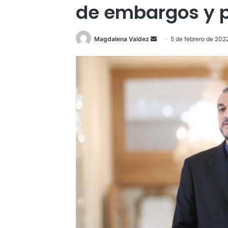
de embargos y p
Send
Magdalena Valdez
5 de febrero de 202
an
email