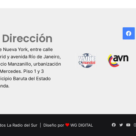
F
Dirección
e Nueva York, entre calle
id y avenida Río de Janeiro,
icio Manzanillo, urbanización
Mercedes. Piso 1 y 3
cipio Baruta del Estado
anda.
Facebook
Twitter
Yo
dos La Radio del Sur | Diseño por
WG DIGITAL