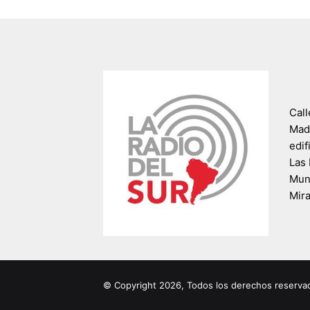
Call
Madr
edif
Las 
Muni
Mir
© Copyright 2026, Todos los derechos reserva