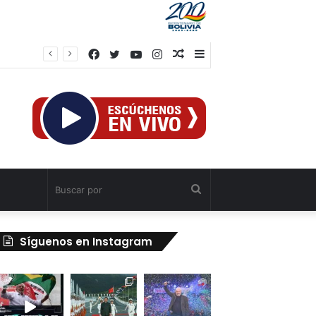
Facebook
Twitter
YouTube
Instagram
Publicación
Barra
al
lateral
azar
Buscar
por
Síguenos en Instagram