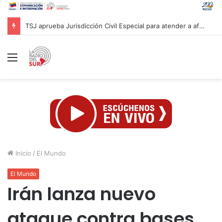
Lamentan salida de Chile del Movimiento de Países No Alineados
Menú
Inicio
/
El Mundo
El Mundo
Irán lanza nuevo
ataque contra bases