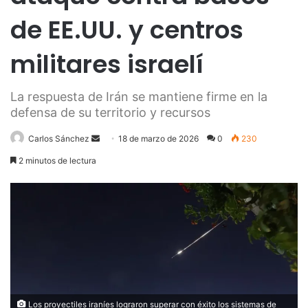
de EE.UU. y centros
militares israelí
La respuesta de Irán se mantiene firme en la
defensa de su territorio y recursos
Send
Carlos Sánchez
18 de marzo de 2026
0
230
an
2 minutos de lectura
email
Los proyectiles iraníes lograron superar con éxito los sistemas de