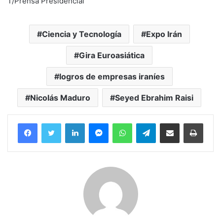
T/Prensa Presidencial
Ciencia y Tecnología
Expo Irán
Gira Euroasiática
logros de empresas iraníes
Nicolás Maduro
Seyed Ebrahim Raisi
Facebook
Twitter
LinkedIn
Messenger
WhatsApp
Telegram
Compartir por correo electrónico
Imprim