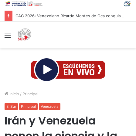
CAC 2026: Venezolano Ricardo Montes de Oca conquista Oro en salto con pértiga
Menú
Inicio
/
Principal
El Sur
Principal
Venezuela
Irán y Venezuela
ponen la ciencia y la