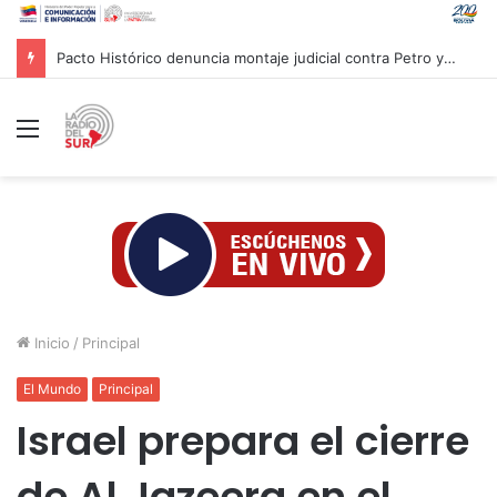
Pacto Histórico denuncia montaje judicial contra Petro y Cepeda
Menú
Inicio
/
Principal
El Mundo
Principal
Israel prepara el cierre
de Al Jazeera en el