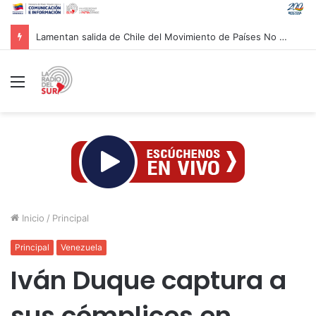
Lamentan salida de Chile del Movimiento de Países No Alineados
Menú
Inicio
/
Principal
Principal
Venezuela
Iván Duque captura a
sus cómplices en