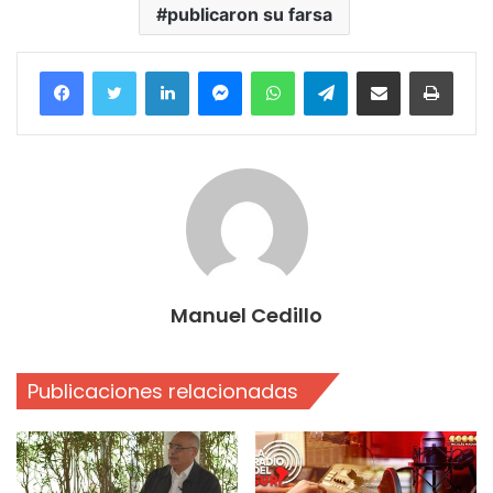
publicaron su farsa
Facebook
Twitter
LinkedIn
Messenger
WhatsApp
Telegram
Compartir por correo electrónico
Imprim
Manuel Cedillo
Publicaciones relacionadas