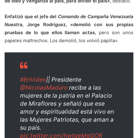
de odio y venganza al país, para dividir el país»,
destacó.
Enfatizó que el jefe del
Comando de Campaña Venezuela
Nuestra,
Jorge Rodríguez, «demolió con sus propias
pruebas de lo que ellos llaman actas
, pero son unos
papeles maltrechos. Los demolió, los volvió papilla».
#EnVideo
|| Presidente
@NicolasMaduro
recibe a las
mujeres de la patria en el Palacio
de Miraflores y señaló que ese
amor y espiritualidad está vivo en
las Mujeres Patriotas, que aman a
su país.
pic.twitter.com/hwtgeMqGOR