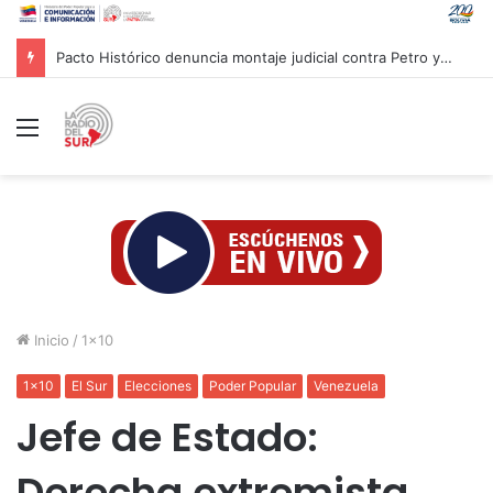
Pacto Histórico denuncia montaje judicial contra Petro y Cepeda
Menú
Inicio
/
1x10
1x10
El Sur
Elecciones
Poder Popular
Venezuela
Jefe de Estado:
Derecha extremista