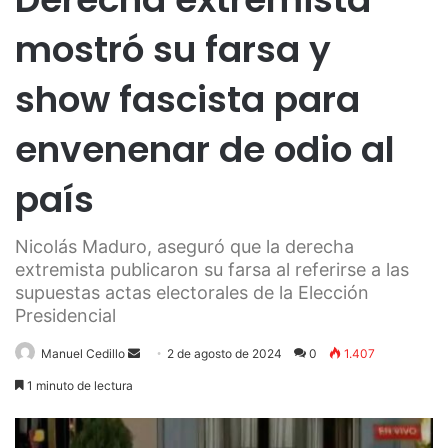
mostró su farsa y
show fascista para
envenenar de odio al
país
Nicolás Maduro, aseguró que la derecha
extremista publicaron su farsa al referirse a las
supuestas actas electorales de la Elección
Presidencial
Send
Manuel Cedillo
2 de agosto de 2024
0
1.407
an
1 minuto de lectura
email