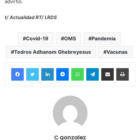
advirtió.
t/ Actualidad RT/ LRDS
Covid-19
OMS
Pandemia
Tedros Adhanom Ghebreyesus
Vacunas
Facebook
Twitter
LinkedIn
Messenger
WhatsApp
Telegram
Compartir por correo electrónico
Imprim
C gonzalez