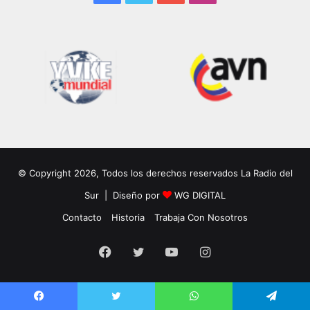
© Copyright 2026, Todos los derechos reservados La Radio del
Sur | Diseño por
WG DIGITAL
Contacto
Historia
Trabaja Con Nosotros
Facebook
Twitter
YouTube
Instagram
Facebook
Twitter
WhatsApp
Telegram