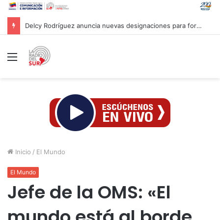
¿Una ilusión óptica o el cielo al revés? Así veremos el próximo eclipse solar
Menú
Inicio
/
El Mundo
El Mundo
Jefe de la OMS: «El
mundo está al borde