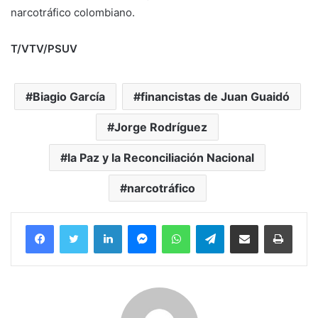
narcotráfico colombiano.
T/VTV/PSUV
Biagio García
financistas de Juan Guaidó
Jorge Rodríguez
la Paz y la Reconciliación Nacional
narcotráfico
Facebook
Twitter
LinkedIn
Messenger
WhatsApp
Telegram
Compartir por correo electrónico
Imprim