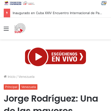
Movimientos sociales rechazan investidura presidencial en Colombia
Menú
Inicio
/
Venezuela
Principal
Venezuela
Jorge Rodríguez: Una
de las mayores