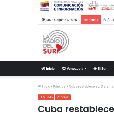
jueves, agosto 6 2026
Tendencia
Inicio
Venezuela
El Sur
Inicio
/
Principal
/
Cuba restablece su Sistema 
El Mundo
Principal
Cuba restablece