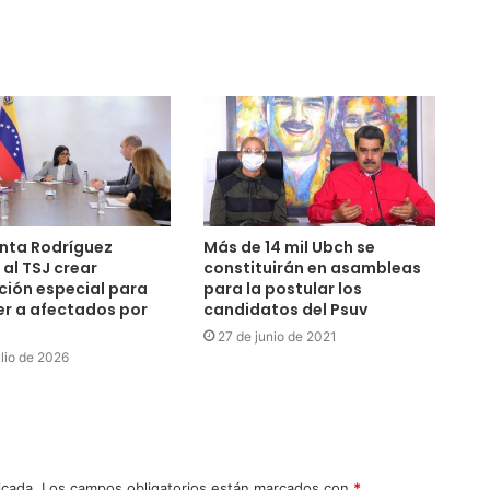
nta Rodríguez
Más de 14 mil Ubch se
 al TSJ crear
constituirán en asambleas
cción especial para
para la postular los
r a afectados por
candidatos del Psuv
27 de junio de 2021
ulio de 2026
icada.
Los campos obligatorios están marcados con
*