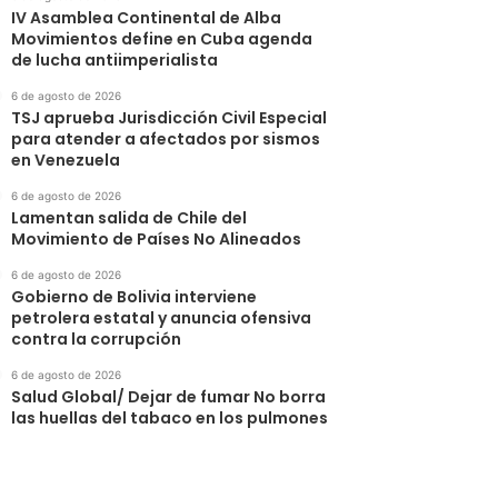
IV Asamblea Continental de Alba
Movimientos define en Cuba agenda
de lucha antiimperialista
6 de agosto de 2026
TSJ aprueba Jurisdicción Civil Especial
para atender a afectados por sismos
en Venezuela
6 de agosto de 2026
Lamentan salida de Chile del
Movimiento de Países No Alineados
6 de agosto de 2026
Gobierno de Bolivia interviene
petrolera estatal y anuncia ofensiva
contra la corrupción
6 de agosto de 2026
Salud Global/ Dejar de fumar No borra
las huellas del tabaco en los pulmones