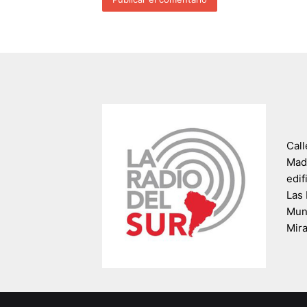
Call
Madr
edif
Las 
Muni
Mir