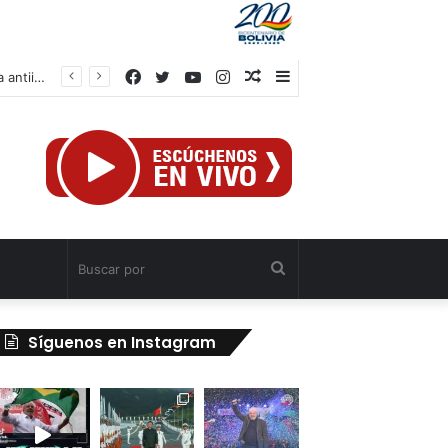
Facebook
Twitter
YouTube
Instagram
Publicación
Barra
IV Asamblea Continental de Alba Movimientos define en Cuba agenda de lucha antiimperialista
al
lateral
azar
Buscar
por
Síguenos en Instagram