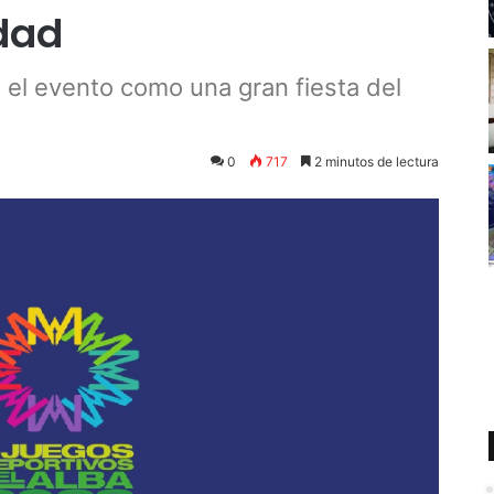
dad
ó el evento como una gran fiesta del
0
717
2 minutos de lectura