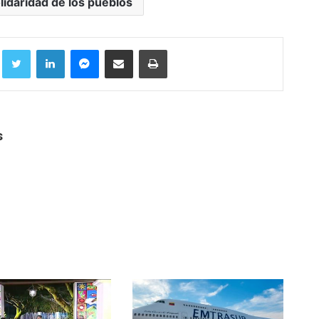
lidaridad de los pueblos
Facebook
Twitter
LinkedIn
Messenger
Compartir por correo electrónico
Imprimir
s