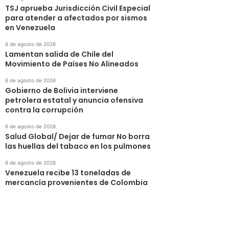
TSJ aprueba Jurisdicción Civil Especial
para atender a afectados por sismos
en Venezuela
6 de agosto de 2026
Lamentan salida de Chile del
Movimiento de Países No Alineados
6 de agosto de 2026
Gobierno de Bolivia interviene
petrolera estatal y anuncia ofensiva
contra la corrupción
6 de agosto de 2026
Salud Global/ Dejar de fumar No borra
las huellas del tabaco en los pulmones
6 de agosto de 2026
Venezuela recibe 13 toneladas de
mercancía provenientes de Colombia