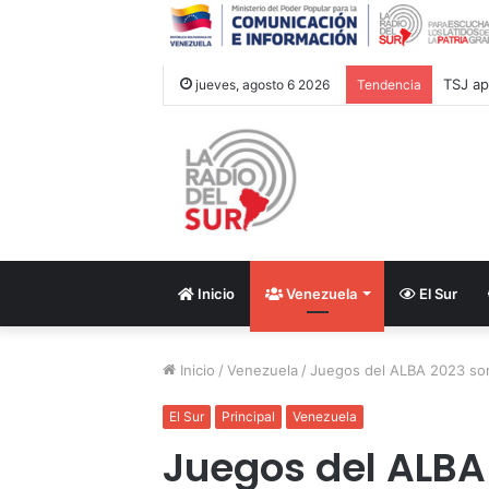
jueves, agosto 6 2026
Tendencia
Inicio
Venezuela
El Sur
Inicio
/
Venezuela
/
Juegos del ALBA 2023 so
El Sur
Principal
Venezuela
Juegos del ALBA