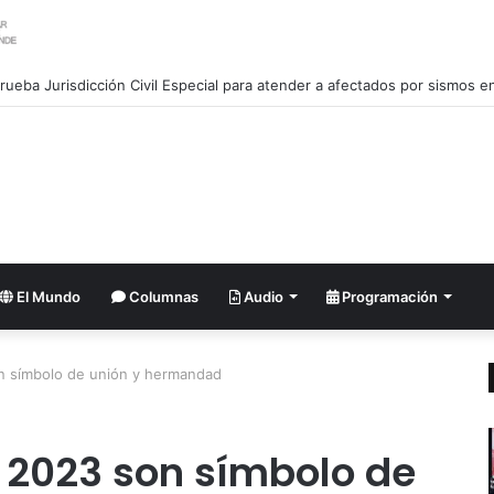
El Mundo
Columnas
Audio
Programación
n símbolo de unión y hermandad
 2023 son símbolo de