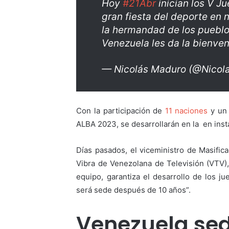
Hoy
#21Abr
inician los V J
gran fiesta del deporte en 
la hermandad de los pueblo
Venezuela les da la bienven
— Nicolás Maduro (@Nico
Con la participación de
11 naciones
y un 
ALBA 2023, se desarrollarán en la en inst
Días pasados, el viceministro de Masific
Vibra de Venezolana de Televisión (VTV),
equipo, garantiza el desarrollo de los j
será sede después de 10 años”.
Venezuela sed