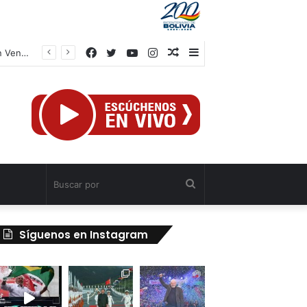
Facebook
Twitter
YouTube
Instagram
Publicación
Barra
TSJ aprueba Jurisdicción Civil Especial para atender a afectados por sismos en Venezuela
al
lateral
azar
Buscar
por
Síguenos en Instagram