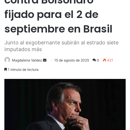
fijado para el 2 de
septiembre en Brasil
Junto al exgobernante subirán al estrado siete
imputados más
Send
Magdalena Valdez
15 de agosto de 2025
0
421
an
1 minuto de lectura
email