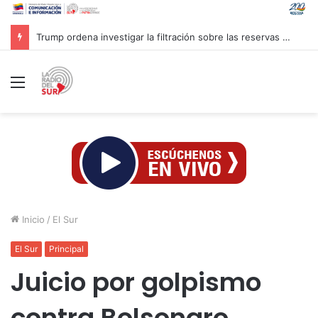
Trump ordena investigar la filtración sobre las reservas de municiones
Menú
Inicio
/
El Sur
El Sur
Principal
Juicio por golpismo
contra Bolsonaro