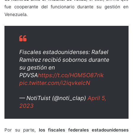
fue cooperante del funcionario durante su gestión en
Venezuela.
Fiscales estadounidenses: Rafael
Ramírez recibió sobornos durante
su gestión en
PDVSA
https://t.co/H0M5O87rik
pic.twitter.com/i2iqvkelcN
— NotiTuist (@noti_clap)
April 5,
2023
Por su parte,
los fiscales federales estadounidenses