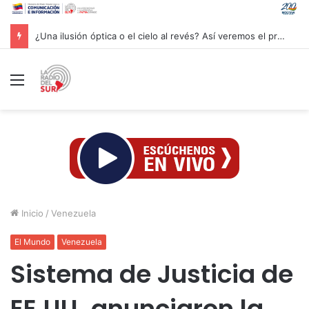
¿Una ilusión óptica o el cielo al revés? Así veremos el próximo eclipse solar
Menú
Inicio
/
Venezuela
El Mundo
Venezuela
Sistema de Justicia de
EE.UU. anunciaron la