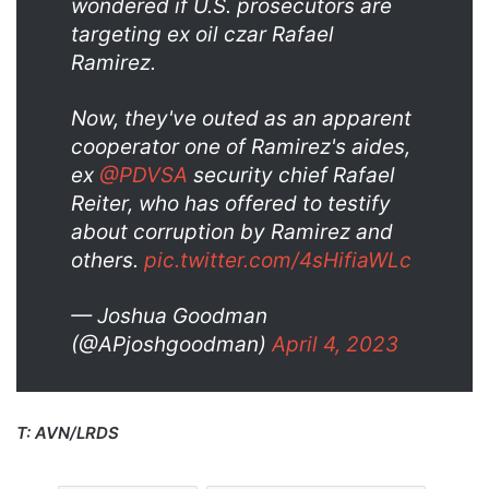
wondered if U.S. prosecutors are
targeting ex oil czar Rafael
Ramirez.
Now, they've outed as an apparent
cooperator one of Ramirez's aides,
ex
@PDVSA
security chief Rafael
Reiter, who has offered to testify
about corruption by Ramirez and
others.
pic.twitter.com/4sHifiaWLc
— Joshua Goodman
(@APjoshgoodman)
April 4, 2023
T: AVN/LRDS