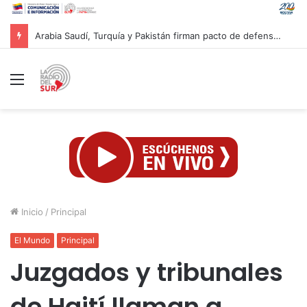
Vicepresidente Menéndez: “La prioridad radica en reconstruir una nueva forma de ocupación del espacio tras doblete sísmico”
Menú
Inicio
/
Principal
El Mundo
Principal
Juzgados y tribunales
de Haití llaman a