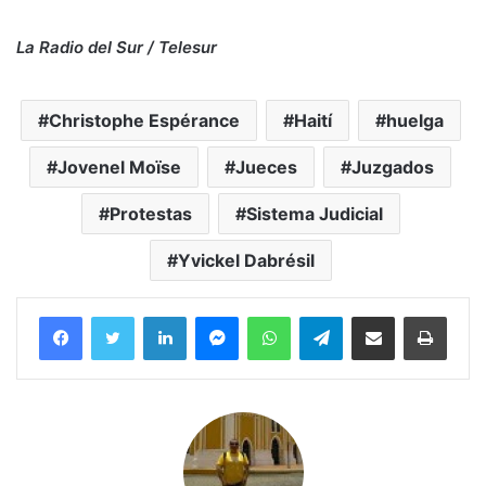
La Radio del Sur / Telesur
Christophe Espérance
Haití
huelga
Jovenel Moïse
Jueces
Juzgados
Protestas
Sistema Judicial
Yvickel Dabrésil
Facebook
Twitter
LinkedIn
Messenger
WhatsApp
Telegram
Compartir por correo electrónico
Imprim