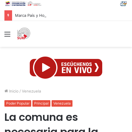
Marca País y Hotel Cayena se unen en favor de lo hecho en Venezuela
Menú
Inicio
/
Venezuela
Poder Popular
Principal
Venezuela
La comuna es
necesaria para la