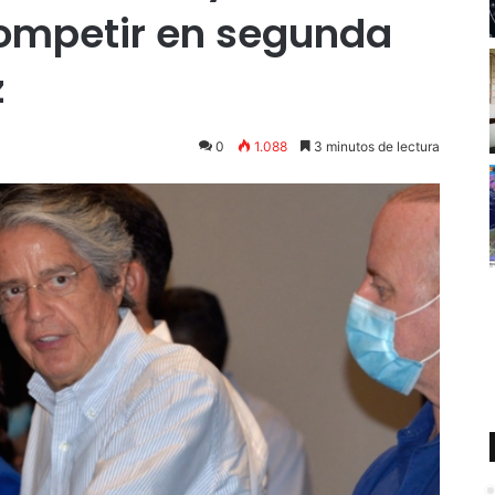
ompetir en segunda
z
0
1.088
3 minutos de lectura