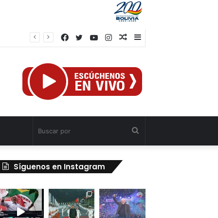
Facebook
Twitter
YouTube
Instagram
Publicación
Barra
al
lateral
azar
Buscar
por
Síguenos en Instagram