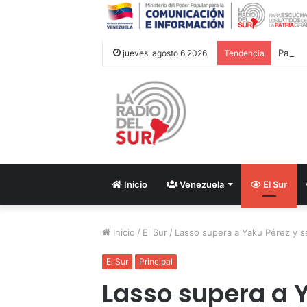
Papa L
jueves, agosto 6 2026
Tendencia
Inicio
Venezuela
El Sur
Inicio
/
El Sur
/
Lasso supera a Yaku Pérez y s
El Sur
Principal
Lasso supera a Y