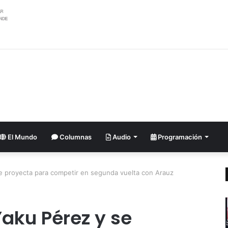
eón XIV asistió al Encuentro de Jóvenes Franciscanos 2026 en Asís
El Mundo
Columnas
Audio
Programación
e proyecta para competir en segunda vuelta con Arauz
aku Pérez y se