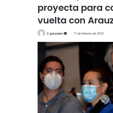
proyecta para c
vuelta con Arau
Send
C gonzalez
11 de febrero de 2021
an
email