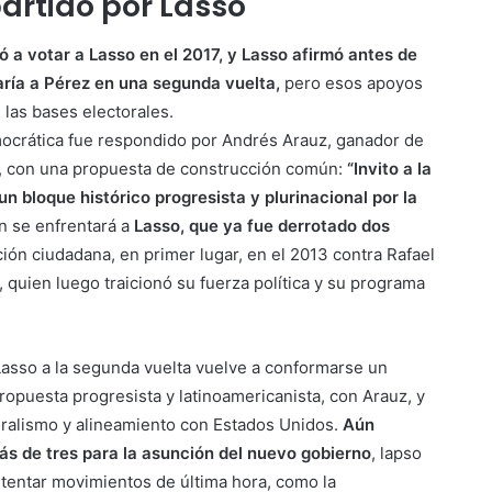
artido por Lasso
 a votar a Lasso en el 2017, y Lasso afirmó antes de
aría a Pérez en una segunda vuelta,
pero esos apoyos
las bases electorales.
mocrática fue respondido por Andrés Arauz, ganador de
s, con una propuesta de construcción común:
“Invito a la
n bloque histórico progresista y plurinacional por la
en se enfrentará a
Lasso, que ya fue derrotado dos
ción ciudadana, en primer lugar, en el 2013 contra Rafael
, quien luego traicionó su fuerza política y su programa
Lasso a la segunda vuelta vuelve a conformarse un
ropuesta progresista y latinoamericanista, con Arauz, y
eralismo y alineamiento con Estados Unidos.
Aún
s de tres para la asunción del nuevo gobierno
, lapso
ntentar movimientos de última hora, como la