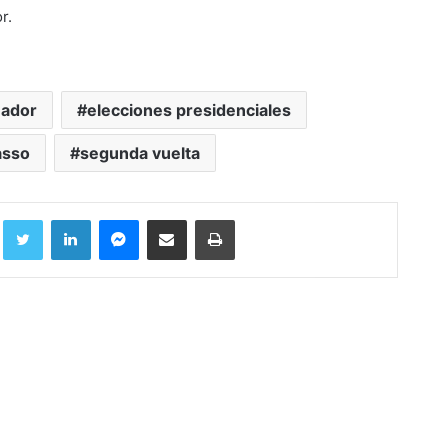
r.
uador
elecciones presidenciales
asso
segunda vuelta
Facebook
Twitter
LinkedIn
Messenger
Compartir por correo electrónico
Imprimir