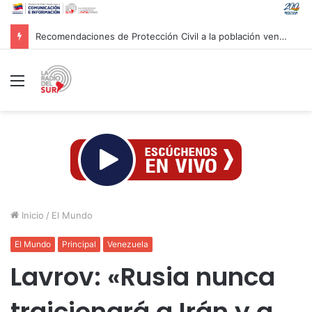
Recomendaciones de Protección Civil a la población venezolana ante fenómeno climatológico «El Niño»
Menú
Inicio
/
El Mundo
El Mundo
Principal
Venezuela
Lavrov: «Rusia nunca
traicionará a Irán y a