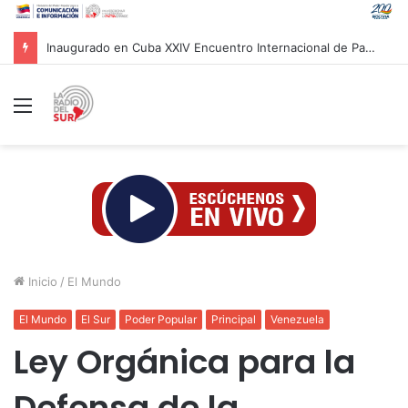
Inaugurado en Cuba XXIV Encuentro Internacional de Partidos Comunistas y Obreros
Menú
Inicio
/
El Mundo
El Mundo
El Sur
Poder Popular
Principal
Venezuela
Ley Orgánica para la
Defensa de la