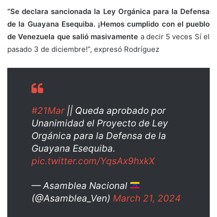
“Se declara sancionada la Ley Orgánica para la Defensa
de la Guayana Esequiba. ¡Hemos cumplido con el pueblo
de Venezuela que salió masivamente
a decir 5 veces Sí el
pasado 3 de diciembre!”, expresó Rodríguez
#21Mar
|| Queda aprobado por
Unanimidad el Proyecto de Ley
Orgánica para la Defensa de la
Guayana Esequiba.
pic.twitter.com/YqsAx9hxkX
— Asamblea Nacional
(@Asamblea_Ven)
March 21, 2024