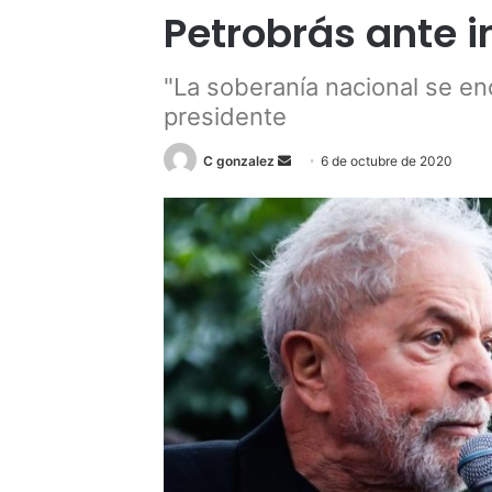
Petrobrás ante i
"La soberanía nacional se enc
presidente
Send
C gonzalez
6 de octubre de 2020
an
email