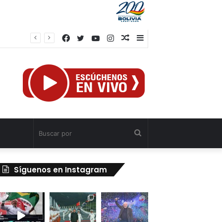
Facebook
Twitter
YouTube
Instagram
Publicación
Barra
al
lateral
azar
Buscar
por
Síguenos en Instagram