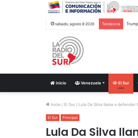
Trump 
sábado, agosto 8 2026
Tendencia
Inicio
Venezuela
El Sur
Inicio
/
El Sur
/
Lula Da Silva llama a defender 
El Sur
Principal
Lula Da Silva ll