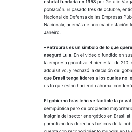
estatal fundada en 1953
por Getúlio Varga
población. El pasado tres de octubre, ent
Nacional de Defensa de las Empresas Públ
Nacional», además de una manifestación fr
Janeiro.
«Petrobras es un símbolo de lo que quere
aseguró Lula.
En el video difundido en su
la empresa garantiza el bienestar de 210
adquisitivo, y rechazó la decisión del gob
que Brasil tenga líderes a los cuales no 
es lo que están haciendo ahora», condenó
El gobierno brasileño ve factible la priv
semipública pero de propiedad mayoritari
insignia del sector energético en Brasil a
garantizan los derechos básicos de la pob
cuenta con reconocimiento mundial en la 