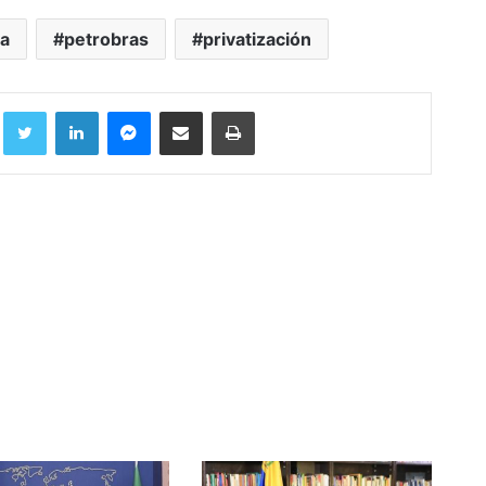
va
petrobras
privatización
Facebook
Twitter
LinkedIn
Messenger
Compartir por correo electrónico
Imprimir