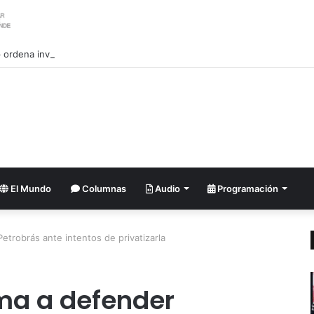
ordena investigar la filtración sobre las reservas de municiones
El Mundo
Columnas
Audio
Programación
Petrobrás ante intentos de privatizarla
ama a defender