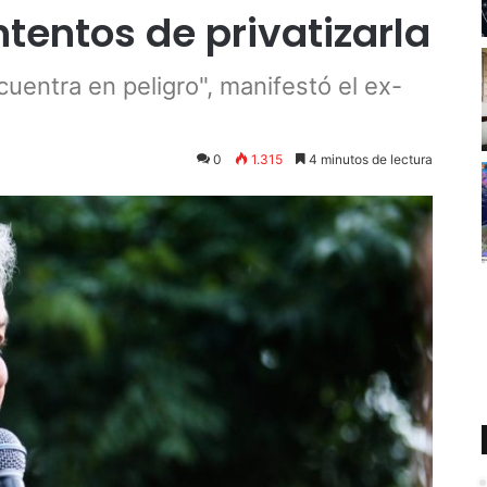
ntentos de privatizarla
uentra en peligro", manifestó el ex-
0
1.315
4 minutos de lectura