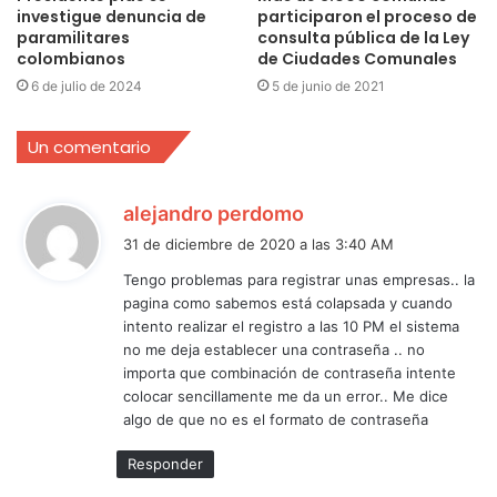
investigue denuncia de
participaron el proceso de
paramilitares
consulta pública de la Ley
colombianos
de Ciudades Comunales
6 de julio de 2024
5 de junio de 2021
Un comentario
d
alejandro perdomo
i
31 de diciembre de 2020 a las 3:40 AM
c
Tengo problemas para registrar unas empresas.. la
e
pagina como sabemos está colapsada y cuando
:
intento realizar el registro a las 10 PM el sistema
no me deja establecer una contraseña .. no
importa que combinación de contraseña intente
colocar sencillamente me da un error.. Me dice
algo de que no es el formato de contraseña
Responder