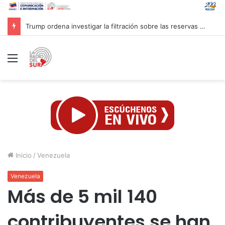
Inaugurado en Cuba XXIV Encuentro Internacional de Partidos Comunistas y Obreros
Menú
Inicio
/
Venezuela
Venezuela
Más de 5 mil 140
contribuyentes se han