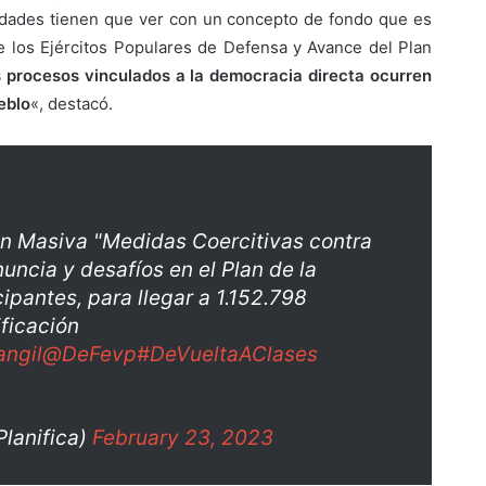
vidades tienen que ver con un concepto de fondo que es
de los Ejércitos Populares de Defensa y Avance del Plan
s procesos vinculados a la democracia directa ocurren
eblo
«, destacó.
ón Masiva "Medidas Coercitivas contra
uncia y desafíos en el Plan de la
cipantes, para llegar a 1.152.798
ficación
ngil
@DeFevp
#DeVueltaAClases
lanifica)
February 23, 2023