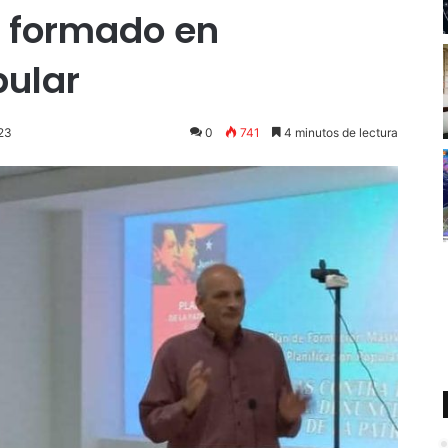
n formado en
pular
023
0
741
4 minutos de lectura