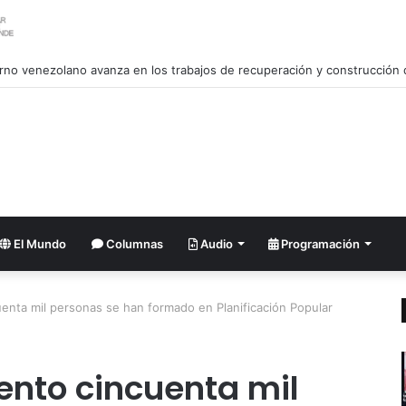
El Mundo
Columnas
Audio
Programación
uenta mil personas se han formado en Planificación Popular
ento cincuenta mil