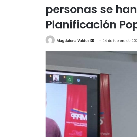
personas se ha
Planificación Po
Send
Magdalena Valdez
24 de febrero de 2
an
email