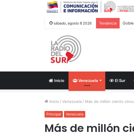
sábado, agosto 8 2026
Tendencia
Inicio
Venezuela
El Sur
Inicio
/
Venezuela
/
Más de millón ciento cinc
Principal
Venezuela
Más de millón ci