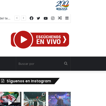
Facebook
Twitter
YouTube
Instagram
Publicación
Barra
Gobierno venezolano avanza en los trabajos de recuperación y construcción del terminal temporal en Maiquetía
al
lateral
azar
Buscar
por
Síguenos en Instagram