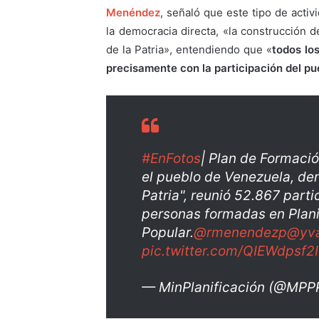
Menéndez
, señaló que este tipo de acti
la democracia directa, «la construcción 
de la Patria», entendiendo que «
todos lo
precisamente con la participación del pu
#EnFotos
| Plan de Formaci
el pueblo de Venezuela, den
Patria", reunió 52.867 parti
personas formadas en Plani
Popular.
@rmenendezp
@yva
pic.twitter.com/QIEWdpsf2I
— MinPlanificación (@MPPP