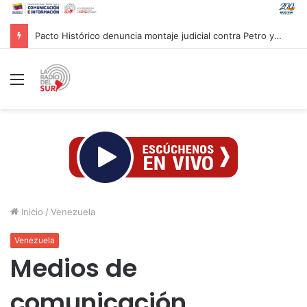
Pacto Histórico denuncia montaje judicial contra Petro y Cepeda
Menú
Inicio
/
Venezuela
Venezuela
Medios de
comunicación