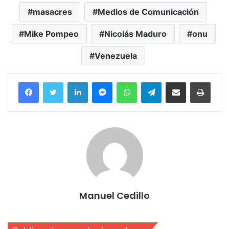
masacres
Medios de Comunicación
Mike Pompeo
Nicolás Maduro
onu
Venezuela
Facebook
Twitter
LinkedIn
Messenger
WhatsApp
Telegram
Compartir por correo electrónico
Imprim
Manuel Cedillo