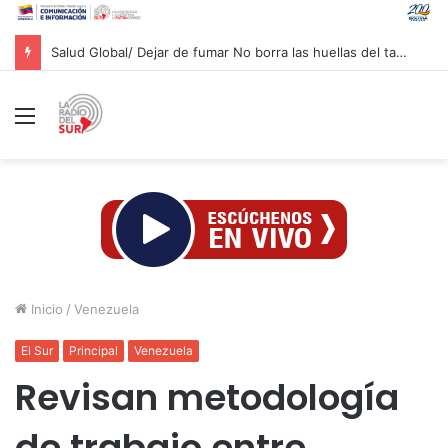
Salud Global/ Dejar de fumar No borra las huellas del tabaco en los pulmones
Menú
Inicio
/
Venezuela
El Sur
Principal
Venezuela
Revisan metodología
de trabajo entre