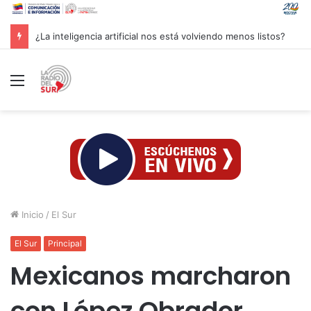
Groenlandia lanza una fuerte advertencia a empresa petrolera vinculada a Trump
Menú
Inicio
/
El Sur
El Sur
Principal
Mexicanos marcharon
con López Obrador