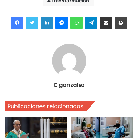
Transformación
Facebook
Twitter
LinkedIn
Messenger
WhatsApp
Telegram
Compartir por correo electrónico
Imprim
C gonzalez
Publicaciones relacionadas