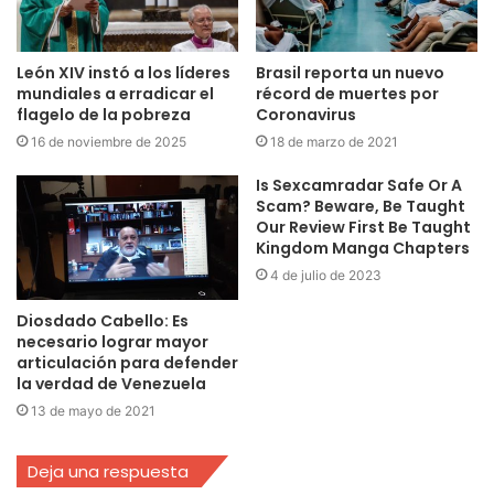
León XIV instó a los líderes
Brasil reporta un nuevo
mundiales a erradicar el
récord de muertes por
flagelo de la pobreza
Coronavirus
16 de noviembre de 2025
18 de marzo de 2021
Is Sexcamradar Safe Or A
Scam? Beware, Be Taught
Our Review First Be Taught
Kingdom Manga Chapters
4 de julio de 2023
Diosdado Cabello: Es
necesario lograr mayor
articulación para defender
la verdad de Venezuela
13 de mayo de 2021
Deja una respuesta