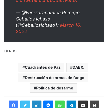
pic.twitter.com/o068Nv6idK
— @FuerzaDinamica Remigio
Ceballos Ichaso
(@CeballosIchaso1)
March 16,
2022
T/LRDS
Cuadrantes de Paz
DAEX.
Destrucción de armas de fuego
Política de desarme
Facebook
Twitter
LinkedIn
Messenger
WhatsApp
Telegram
Compartir por correo electrónico
Imprim