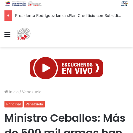
Sheinbaum recibe a Betssy Chávez en México, tras obtener salvoconducto del gobierno peruano
Menú
Inicio
/
Venezuela
Principal
Venezuela
Ministro Ceballos: Más
de 500 mil armas han