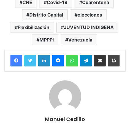
CNE
Covid-19
Cuarentena
Distrito Capital
elecciones
Flexibilización
JUVENTUD INDIGENA
MPPPI
Venezuela
Facebook
Twitter
LinkedIn
Messenger
WhatsApp
Telegram
Compartir por correo electrónico
Imprim
Manuel Cedillo