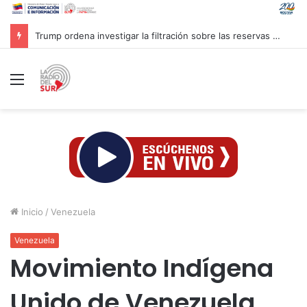
Trump ordena investigar la filtración sobre las reservas de municiones
Menú
Inicio
/
Venezuela
Venezuela
Movimiento Indígena
Unido de Venezuela