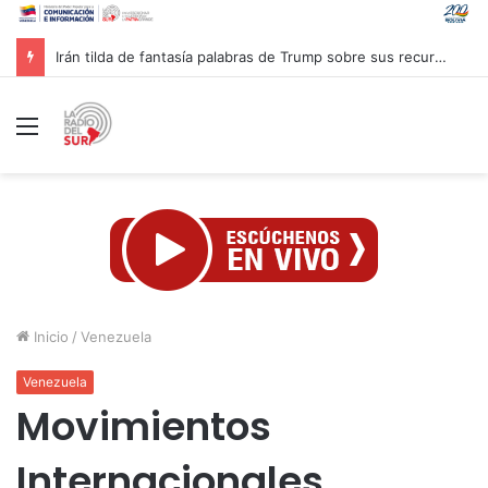
Yemen ataca tropas sauditas en Maarib y refuerza su disuasión
Menú
Inicio
/
Venezuela
Venezuela
Movimientos
Internacionales