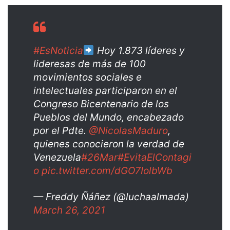
#EsNoticia
Hoy 1.873 líderes y
lideresas de más de 100
movimientos sociales e
intelectuales participaron en el
Congreso Bicentenario de los
Pueblos del Mundo, encabezado
por el Pdte.
@NicolasMaduro
,
quienes conocieron la verdad de
Venezuela
#26Mar
#EvitaElContagi
o
pic.twitter.com/dGO7IolbWb
— Freddy Ñáñez (@luchaalmada)
March 26, 2021