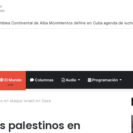
El Mundo
Columnas
Audio
Programación
os en ataque israelí en Gaza
s palestinos en