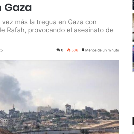
n Gaza
na vez más la tregua en Gaza con
 de Rafah, provocando el asesinato de
25
0
536
Menos de un minuto