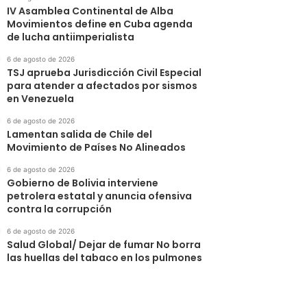
IV Asamblea Continental de Alba
Movimientos define en Cuba agenda
de lucha antiimperialista
6 de agosto de 2026
TSJ aprueba Jurisdicción Civil Especial
para atender a afectados por sismos
en Venezuela
6 de agosto de 2026
Lamentan salida de Chile del
Movimiento de Países No Alineados
6 de agosto de 2026
Gobierno de Bolivia interviene
petrolera estatal y anuncia ofensiva
contra la corrupción
6 de agosto de 2026
Salud Global/ Dejar de fumar No borra
las huellas del tabaco en los pulmones