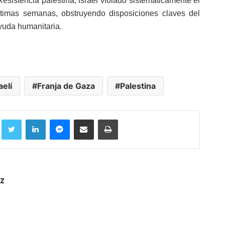
sistencia palestina, Israel violado sistemáticamente el
últimas semanas, obstruyendo disposiciones claves del
.
ayuda humanitaria
aelí
Franja de Gaza
Palestina
Facebook
Twitter
LinkedIn
Messenger
Compartir por correo electrónico
Imprimir
z