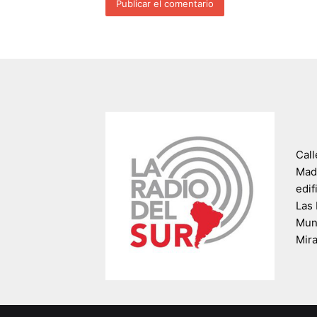
Call
Madr
edif
Las 
Muni
Mir