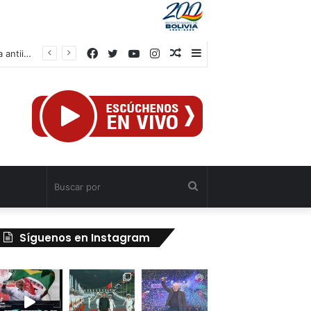
Facebook
Twitter
YouTube
Instagram
Publicación
Barra
IV Asamblea Continental de Alba Movimientos define en Cuba agenda de lucha antiimperialista
al
lateral
azar
Buscar
por
Síguenos en Instagram