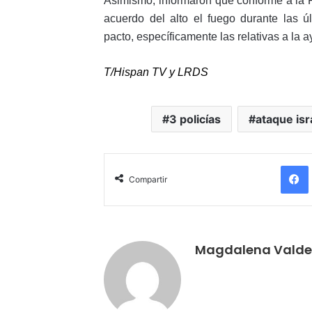
Asimismo, informaron que conforme a la Re
acuerdo del alto el fuego durante las 
pacto, específicamente las relativas a la 
T/Hispan TV y LRDS
3 policías
ataque isr
Compartir
Magdalena Valde