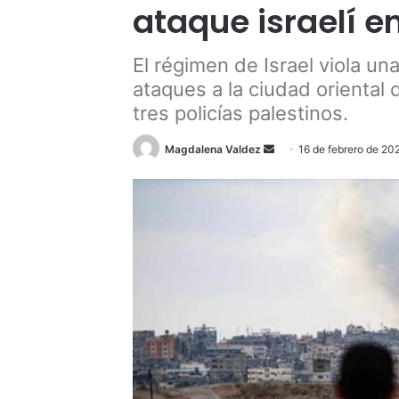
ataque israelí e
El régimen de Israel viola u
ataques a la ciudad oriental
tres policías palestinos.
Send
Magdalena Valdez
16 de febrero de 20
an
email