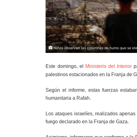
Niños observan las columnas de humo que se elev
E
ste domingo, el
Ministerio del Interior
pa
palestinos estacionados en la Franja de G
Según el informe, estas fuerzas estaba
humanitaria a Rafah.
Los ataques israelíes, realizados apenas 
fuego declarado en la Franja de Gaza.