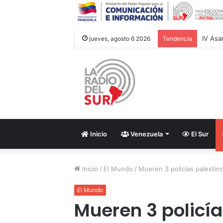
jueves, agosto 6 2026
Tendencia
Inicio
Venezuela
El Sur
Inicio
/
El Mundo
/
Mueren 3 policías palestin
El Mundo
Mueren 3 policía