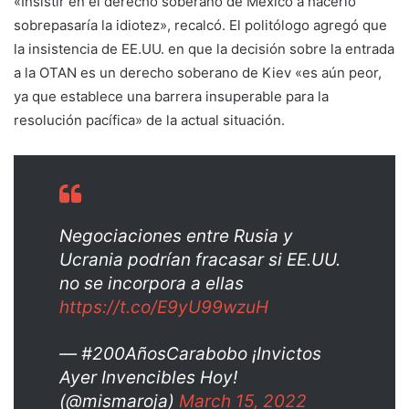
«Insistir en el derecho soberano de México a hacerlo
sobrepasaría la idiotez», recalcó. El politólogo agregó que
la insistencia de EE.UU. en que la decisión sobre la entrada
a la OTAN es un derecho soberano de Kiev «es aún peor,
ya que establece una barrera insuperable para la
resolución pacífica» de la actual situación.
Negociaciones entre Rusia y
Ucrania podrían fracasar si EE.UU.
no se incorpora a ellas
https://t.co/E9yU99wzuH
— #200AñosCarabobo ¡Invictos
Ayer Invencibles Hoy!
(@mismaroja)
March 15, 2022