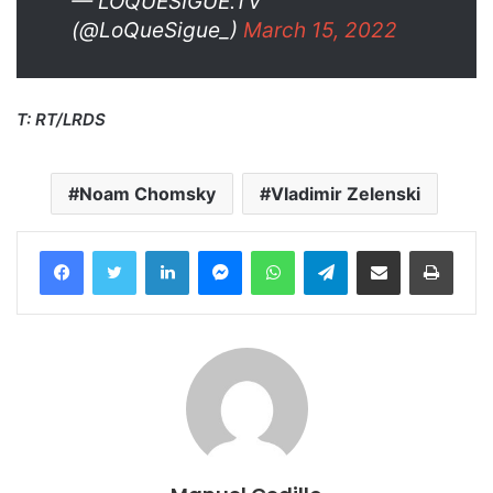
— LOQUESIGUE.TV
(@LoQueSigue_)
March 15, 2022
T: RT/LRDS
Noam Chomsky
Vladimir Zelenski
Facebook
Twitter
LinkedIn
Messenger
WhatsApp
Telegram
Compartir por correo electrónico
Imprim