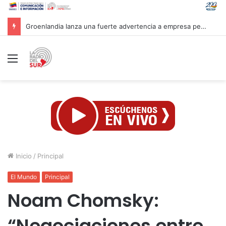
Mandataria Rodríguez felicita a atletas venezolanos por su brillante participación en CAC 2026
Menú
Inicio
/
Principal
El Mundo
Principal
Noam Chomsky:
“Negociaciones entre