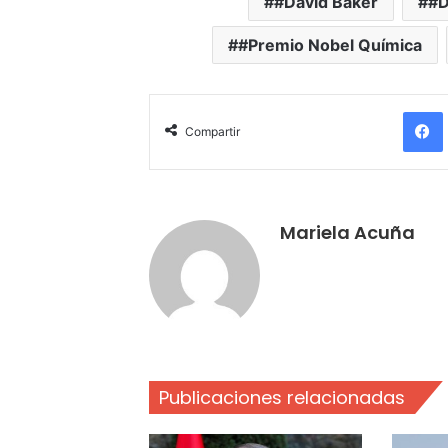
#David Baker
#D
#Premio Nobel Química
Compartir
Mariela Acuña
Publicaciones relacionadas