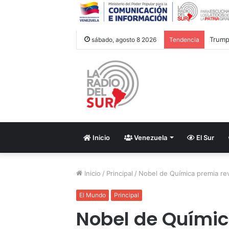
Trump 
sábado, agosto 8 2026
Tendencia
Inicio
Venezuela
El Sur
Inicio
/
Principal
/
Nobel de Química premia revo
El Mundo
Principal
Nobel de Químic