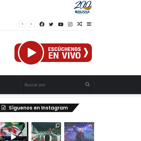
Facebook
Twitter
YouTube
Instagram
Publicación
Barra
al
lateral
azar
Buscar
por
Síguenos en Instagram