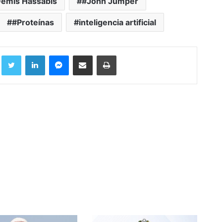
emis Hassabis
#John Jumper
#Proteínas
inteligencia artificial
Facebook
Twitter
LinkedIn
Messenger
Compartir por correo electrónico
Imprimir