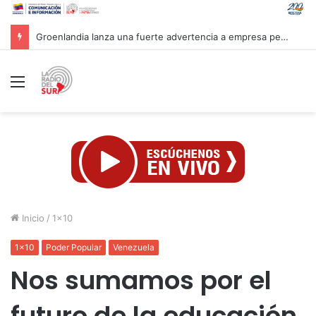
Mandataria Rodríguez felicita a atletas venezolanos por su brillante participación en CAC 2026
Menú
Inicio
/
1x10
1x10
Poder Popular
Venezuela
Nos sumamos por el
futuro de la educación