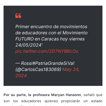
Primer encuentro de movimientos
de educadores con el Movimiento
FUTURO en Caracas hoy viernes
24/05/2024'
pic.twitter.com/2D7NYB6cOu
— Rossi#PatriaGrandeSiVa!
(@CarlosCas183069)
May 24,
2024
Por su parte, la profesora Maryan Hansonn
, señaló que
son los educadores quienes propiciarán un estado