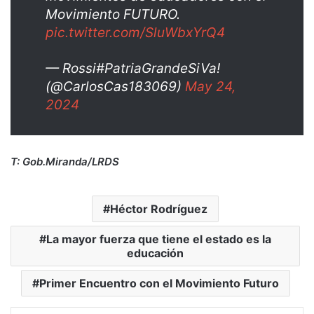
Movimiento FUTURO.
pic.twitter.com/SluWbxYrQ4
— Rossi#PatriaGrandeSiVa!
(@CarlosCas183069)
May 24,
2024
T: Gob.Miranda/LRDS
Héctor Rodríguez
La mayor fuerza que tiene el estado es la
educación
Primer Encuentro con el Movimiento Futuro