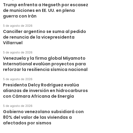
Trump enfrenta a Hegseth por escasez
de municiones en EE. UU. en plena
guerra con Irán
5 de agosto de 2026
Canciller argentino se suma al pedido
de renuncia de la vicepresidenta
Villarruel
5 de agosto de 2026
Venezuela y la firma global Miyamoto
International evalúan proyectos para
reforzar la resiliencia sísmica nacional
5 de agosto de 2026
Presidenta Delcy Rodríguez evalúa
alianzas de inversión en hidrocarburos
con Cámara Africana de Energía
5 de agosto de 2026
Gobierno venezolano subsidiará con
80% del valor de las viviendas a
afectados por sismos