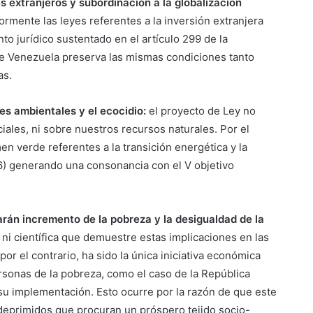
 extranjeros y subordinación a la globalización
mente las leyes referentes a la inversión extranjera
nto jurídico sustentado en el artículo 299 de la
 de Venezuela preserva las mismas condiciones tanto
as.
es ambientales y el ecocidio:
el proyecto de Ley no
ales, ni sobre nuestros recursos naturales. Por el
en verde referentes a la transición energética y la
 26) generando una consonancia con el V objetivo
án incremento de la pobreza y la desigualdad de la
a ni científica que demuestre estas implicaciones en las
r el contrario, ha sido la única iniciativa económica
sonas de la pobreza, como el caso de la República
su implementación. Esto ocurre por la razón de que este
 deprimidos que procuran un próspero tejido socio-