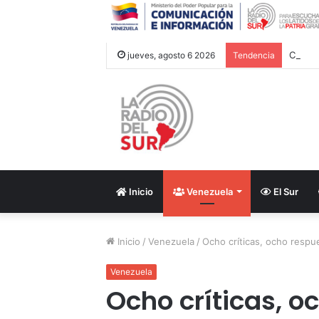
Cancil
jueves, agosto 6 2026
Tendencia
Inicio
Venezuela
El Sur
Inicio
/
Venezuela
/
Ocho críticas, ocho respu
Venezuela
Ocho críticas, o