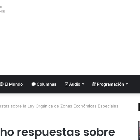
ler argentino se suma al pedido de renuncia de la vicepresidenta Villarru
El Mundo
Columnas
Audio
Programación
estas sobre la Ley Orgánica de Zonas Económicas Especiales
cho respuestas sobre