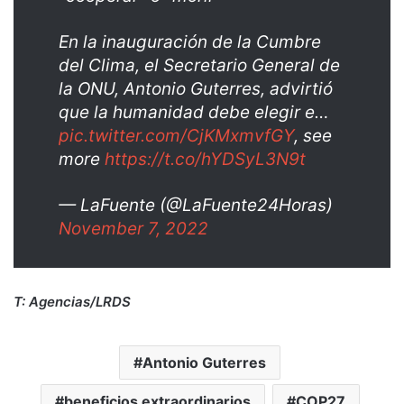
En la inauguración de la Cumbre
del Clima, el Secretario General de
la ONU, Antonio Guterres, advirtió
que la humanidad debe elegir e…
pic.twitter.com/CjKMxmvfGY
, see
more
https://t.co/hYDSyL3N9t
— LaFuente (@LaFuente24Horas)
November 7, 2022
T: Agencias/LRDS
Antonio Guterres
beneficios extraordinarios
COP27