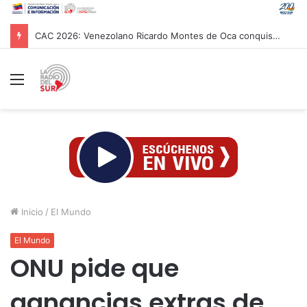
CAC 2026: Venezolano Ricardo Montes de Oca conquista Oro en salto con pértiga
Menú
Inicio
/
El Mundo
El Mundo
ONU pide que
ganancias extras de