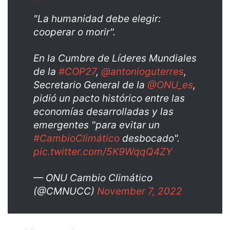
"La humanidad debe elegir:
cooperar o morir".
En la Cumbre de Líderes Mundiales
de la
#COP27
,
@antonioguterres
,
Secretario General de la
@ONU_es
,
pidió un pacto histórico entre las
economías desarrolladas y las
emergentes "para evitar un
#CambioClimático
desbocado".
pic.twitter.com/5K9WqqQ4ZY
— ONU Cambio Climático
(@CMNUCC)
November 7, 2022