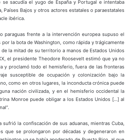
e se sacudía el yugo de España y Portugal e intentaba
a, Países Bajos y otros actores estatales o paraestatales
cle ibérica.
o paraguas frente a la intervención europea supuso el
s por la bota de Washington, como rápida y trágicamente
 de la mitad de su territorio a manos de Estados Unidos
o XX, el presidente Theodore Roosevelt estimó que ya no
a y proclamó todo el hemisferio, fuera de las fronteras
vaje susceptible de ocupación y colonización bajo la
no, como en otros lugares, la inconducta crónica puede
guna nación civilizada, y en el hemisferio occidental la
trina Monroe puede obligar a los Estados Unidos […] al
nal”.
a sufrió la confiscación de sus aduanas, mientras Cuba,
nes que se prolongaron por décadas y degeneraron en
Washington ya se había apoderado de Puerto Rico, al que