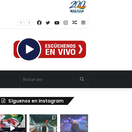
Facebook
Twitter
YouTube
Instagram
Publicación
Barra
abello
al
lateral
azar
Buscar
por
Síguenos en Instagram