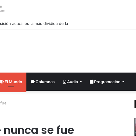
osición actual es la más dividida de la historia de Venezuela: Diosdado C
El Mundo
Columnas
Audio
Programación
 fue
 nunca se fue