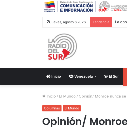
‎La op
jueves, agosto 6 2026
Tendencia
Inicio
Venezuela
El Sur
Inicio
/
El Mundo
/
Opinión/ Monroe nunca se
Columnas
El Mundo
Opinión/ Monroe