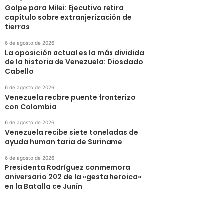
Golpe para Milei: Ejecutivo retira
capítulo sobre extranjerización de
tierras
6 de agosto de 2026
‎La oposición actual es la más dividida
de la historia de Venezuela: Diosdado
Cabello
6 de agosto de 2026
Venezuela reabre puente fronterizo
con Colombia
6 de agosto de 2026
Venezuela recibe siete toneladas de
ayuda humanitaria de Suriname
6 de agosto de 2026
Presidenta Rodríguez conmemora
aniversario 202 de la «gesta heroica»
en la Batalla de Junín