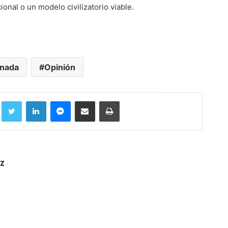
ional o un modelo civilizatorio viable.
rnada
Opinión
Facebook
Twitter
LinkedIn
Messenger
Compartir por correo electrónico
Imprimir
z