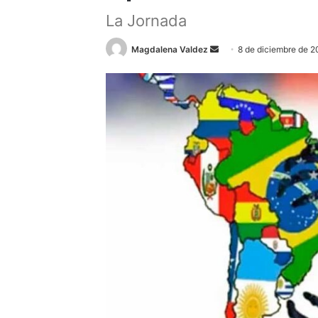
La Jornada
Send
Magdalena Valdez
8 de diciembre de 
an
email