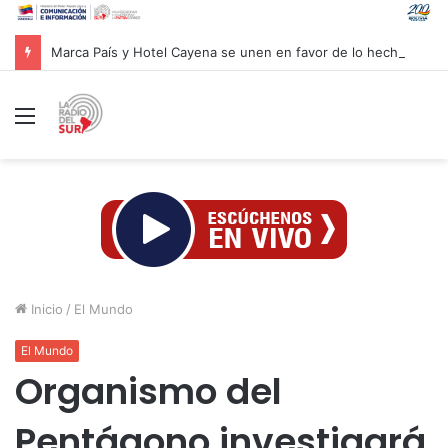
Marca País y Hotel Cayena se unen en favor de lo hecho en Venezuela
Menú
Inicio
/
El Mundo
El Mundo
Organismo del
Pentágono investigará