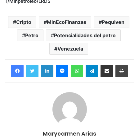
T/Minpetróleo/LRDS
Cripto
MinEcoFinanzas
Pequiven
Petro
Potencialidades del petro
Venezuela
Facebook
Twitter
LinkedIn
Messenger
WhatsApp
Telegram
Compartir por correo electrónico
Imprim
Marycarmen Arias